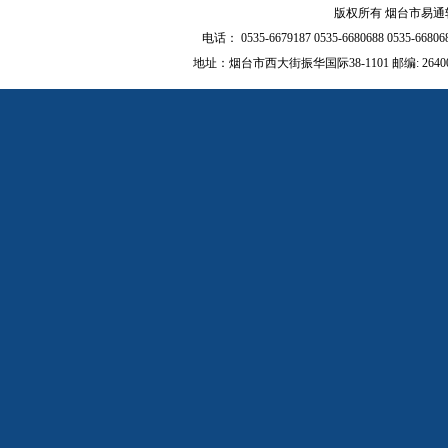
【河北邢台】健英桌球俱乐部123
版权所有 烟台市易通软件有限
【湖北潜江】水晶台球俱乐部
【河南永城】球动力台球俱乐部
电话： 0535-6679187 0535-6680688 0535-66
【辽宁营口】欢乐英雄台球动漫
地址：烟台市西大街振华国际38-1101 邮编: 264000 QQ
【湖南祁阳】邵家岭黑8台球厅
【内蒙古包头】冠军台吧
【河南安阳】乔氏147台球俱乐部
【湖南涟源】大赢家网吧
【广东湛江】Gd桌球俱乐部
【山东烟台】飞万佳棋牌室
【黑龙江伊春】鼎盛台球俱乐部
【重庆万州】来力桌球俱乐部
【新疆新源】夺标台球厅
【贵州兴义】标力台球俱乐部
【广东佛山】天愉棋牌会所
【北京怀柔】龙胜桌球会馆
【广州化州】空中桌球俱乐部
【福建莆田】动力台球俱乐部
【山东滨州】传奇台球俱乐部
【陕西昔阳】好兄弟台球俱乐部
【山东青岛】金月亮网吧台球厅
【贵州六盘水】好朋友球吧
【广东从化】健英桌球俱乐部
【山东滨州】星牌台球俱乐部
【湖北荆门】君爵台球会所