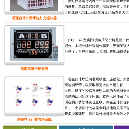
新灯控器是行内唯一一家标配顾客显示屏的
【黑龙江大庆】星牌台球俱乐部
的设备、单路单保险管，保险管外置，是行
【云南丽江】金凯桌球俱乐部
计的线路+进口工业级芯片让产品寿命大大
【山东烟台】祥泉台球厅
易通台球计费系统灯光控制器
【辽宁调兵山】聚龙桌球水吧
【河北南宫】TOP台球
【广西南宁】9号台球城
【广东深圳】龙之星桌球城
(TQ－147 型)斯诺克电子记分牌是
【湖南常德】凌云台球俱乐部
【北京朝阳】聚轩乐园台球厅
记分。本记分牌外观制作精美，界面美观
【山东临沂】天铭台球城
台球厅，台球俱乐部，台球比赛现场首选
【黑龙江安达】安达星牌台球
【江苏宿迁】精英台球棋牌会所
【陕西榆林】焦点台球俱乐部
斯诺克电子记分牌
【云南楚雄】星牌桌球俱乐部
【河北武安】1926club
现在的球厅已向着规模化、连锁化、集团
【河南洛阳】77号台球炫酷撞球帮
现连锁经营，以便取得更大的市场份额。一
【河北张家口】乌托邦台球俱乐部
出现。球厅的经营再按照以前的方式就会
【山东青岛】俏客台球俱乐部
清楚的认识到这个问题。软件已经预留了
【山西太原】左静台球俱乐部
现在的计费软件实现互联。你在全球的任
【河北三河市】赛点台球厅
【山东烟台】准星台球俱乐部
目，一个店发行的会员卡到其他店里不用
【内蒙古包头】星宇台球
开多少家球厅，哪怕是外地都免去奔波之
【安徽合肥】迪雅台球吧
连锁球厅计费管理系统
【内蒙古鄂尔多斯】斯巴克台球俱乐部
【湖北荆州】酷博撞球会所